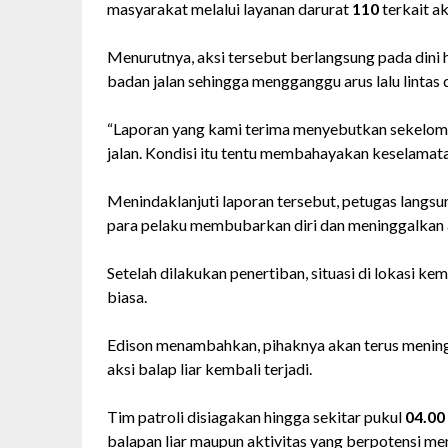
masyarakat melalui layanan darurat
110
terkait ak
Menurutnya, aksi tersebut berlangsung pada dini
badan jalan sehingga mengganggu arus lalu linta
“Laporan yang kami terima menyebutkan sekelom
jalan. Kondisi itu tentu membahayakan keselamatan
Menindaklanjuti laporan tersebut, petugas langsu
para pelaku membubarkan diri dan meninggalkan 
Setelah dilakukan penertiban, situasi di lokasi ke
biasa.
Edison menambahkan, pihaknya akan terus menin
aksi balap liar kembali terjadi.
Tim patroli disiagakan hingga sekitar pukul
04.00
balapan liar maupun aktivitas yang berpotensi 