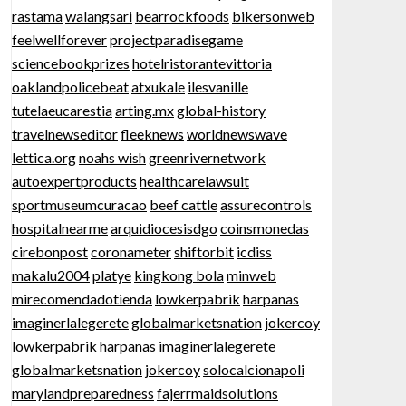
rastama
walangsari
bearrockfoods
bikersonweb
feelwellforever
projectparadisegame
sciencebookprizes
hotelristorantevittoria
oaklandpolicebeat
atxukale
ilesvanille
tutelaeucarestia
arting.mx
global-history
travelnewseditor
fleeknews
worldnewswave
lettica.org
noahs wish
greenrivernetwork
autoexpertproducts
healthcarelawsuit
sportmuseumcuracao
beef cattle
assurecontrols
hospitalnearme
arquidiocesisdgo
coinsmonedas
cirebonpost
coronameter
shiftorbit
icdiss
makalu2004
platye
kingkong bola
minweb
mirecomendadotienda
lowkerpabrik
harpanas
imaginerlalegerete
globalmarketsnation
jokercoy
lowkerpabrik
harpanas
imaginerlalegerete
globalmarketsnation
jokercoy
solocalcionapoli
marylandpreparedness
fajerrmaidsolutions