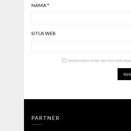
NAMA
*
SITUS WEB
Simpan nama, email, dan situs web saya 
PARTNER