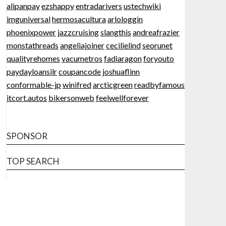
alipanpay
ezshappy
entradarivers
ustechwiki
imguniversal
hermosacultura
arlologgin
phoenixpower
jazzcruising
slangthis
andreafrazier
monstathreads
angeliajoiner
cecilielind
seorunet
qualityrehomes
vacumetros
fadiaragon
foryouto
paydayloansilr
coupancode
joshuaflinn
conformable-jp
winifred
arcticgreen
readbyfamous
itcort.autos
bikersonweb
feelwellforever
SPONSOR
TOP SEARCH