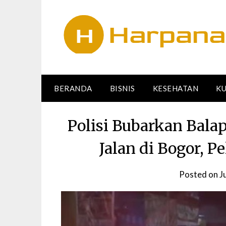
Skip
to
content
BERANDA
BISNIS
KESEHATAN
KU
Polisi Bubarkan Bala
Jalan di Bogor, P
Posted on
J