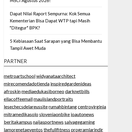
MSCI Agustus 2026!
Dapat Nilai Raport Sempurna: Kok Semua
Kementerian Bisa Dapat WTP tapi Masih
"Ditegur" BPK?
5 Kebiasaan Saat Sarapan yang Bisa Membantu
Tampil Awet Muda
PARTNER
metroartschool
widyanataarchitect
mirecomendadotienda
inspiredgardenideas
afroskin
mediaedukasiborneo
darknetbills
ellacoffeemall
mauiislandportraits
lesechecsdelareussite
rumahbintang
centrovirginia
mitramedikasolo
sloveniaonbike
ioautonews
beritakampus
naijasportnews
salvagegaming
lamorenetaeventos
thefullfitness
programlarindir