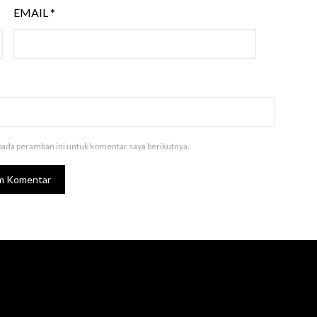
EMAIL
*
pada peramban ini untuk komentar saya berikutnya.